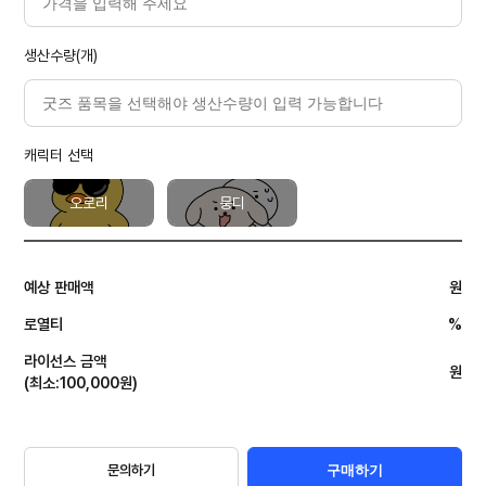
생산수량(개)
캐릭터 선택
오로리
뭉디
예상 판매액
원
로열티
%
라이선스 금액
원
(
최소
:
100,000
원
)
문의하기
구매하기