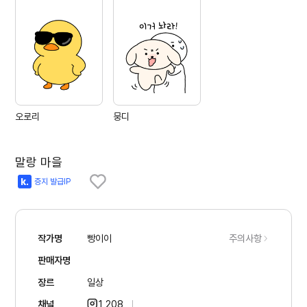
오로리
뭉디
말랑 마을
증지 발급IP
작가명
빵이이
주의사항
판매자명
장르
일상
채널
1,208