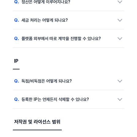
Q.
정산은 어떻게 이루어지나요?
권리자가 이를 승인하고 기업이 로열티를 결제하는 시점에
계약이 성립됩니다.
A.
기업이 결제한 로열티 금액에서 플랫폼 수수료 및 기타 비용을
Q.
세금 처리는 어떻게 되나요?
제외한 금액이 권리자에게 지급됩니다. 정산은 플랫폼 정책에
따른 일정에 맞춰 등록된 계좌로 진행됩니다.
A.
세금계산서 발행 및 정산을 위해 필요한 정보 수집이 이루어지며,
Q.
플랫폼 외부에서 따로 계약을 진행할 수 있나요?
사업자 여부 및 계약 형태에 따라 세금 처리(예: VAT, 원천징수
등)가 적용됩니다.
A.
원칙적으로 플랫폼을 통해 연결된 IP 사용자와 권리자 간의
직거래는 금지됩니다. 모든 계약은 조건 관리, 정산 처리, 분쟁
IP
대응을 위해 플랫폼 내에서 진행해야 합니다.
Q.
독점/비독점은 어떻게 되나요?
A.
크릭스의 라이선싱은 기본적으로 비독점 구조이며, 계약 조건
Q.
등록한 IP는 언제든지 삭제할 수 있나요?
설정 시 권리자가 독점/비독점 여부를 직접 설정할 수 있습니다.
A.
네. 등록한 IP는 요청을 통해 삭제할 수 있습니다.
다만 이미 진행 중인 계약이나 협업 건이 있는 경우에는 해당
저작권 및 라이선스 범위
계약 조건에 따라 일부 제한이 있을 수 있습니다.