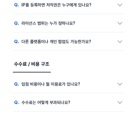
Q.
IP를 등록하면 저작권은 누구에게 있나요?
A.
IP를 등록하더라도 저작권은 기존 권리자에게 유지됩니다.
Q.
라이선스 범위는 누가 정하나요?
크릭스는 등록된 IP를 기반으로 협업 제안, 라이선싱 계약, 상품화
등을 중개하거나 운영하는 역할을 합니다.
A.
라이선스 범위는 권리자와 협업 기업 간 협의를 통해 정해집니다.
Q.
다른 플랫폼이나 개인 협업도 가능한가요?
사용 기간, 활용 매체, 상품군, 지역, 독점 여부 등은 계약서에
명시됩니다.
A.
비독점 계약의 경우 다른 플랫폼이나 개인 협업도 가능합니다.
다만 크릭스를 통해 연결된 기업과의 협업은 크릭스 계약 절차에
수수료 / 비용 구조
따라 진행되어야 하며, 독점 계약의 경우 계약 범위 내에서
제한이 있을 수 있습니다.
Q.
입점 비용이나 월 이용료가 있나요?
A.
현재 크릭스 IP 등록 및 입점 자체에 대한 별도 비용은 없습니다.
Q.
수수료는 어떻게 부과되나요?
다만 협업 또는 계약이 체결되어 수익이 발생하는 경우, 계약
조건에 따라 수수료가 적용될 수 있습니다.
A.
계약 체결 후 로열티 또는 협업 금액이 발생하는 경우, 계약
조건에 따라 일정 수수료가 반영될 수 있습니다. 세부 수수료
기준은 협업 방식, 계약 유형, 정산 구조에 따라 달라질 수