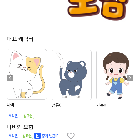
대표 캐릭터
나비
검둥이
민송이
저작권
상표권
나비의 모험
저작권
상표권
증지 발급IP