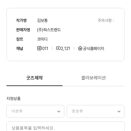
작가명
김보통
주의사항
판매자명
(주)픽스트랜드
장르
코미디
채널
011
2,121
공식홈페이지
굿즈제작
콜라보레이션
지정상품