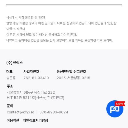
세상에서 가장 불쌍한 건 인간!
발랄 명랑 쾌활한 성격의 어린 길고양이 나비는 집냥이로 입양이 되어 인간들과 '한집살
이'를 시작한다.
이 험한 세상에 털도 없이 태어난 불쌍하고 가여운 존재,
나약하고 순해빠진 인간을 돌보는 집사 고양이의 모험 가득한 묘생역전 가족 드라마.
(주)크릭스
대표
사업자번호
통신판매업 신고번호
송준용
762-81-03410
2025-서울성동-0215
주소
서울특별시 성동구 왕십리로 222,
HIT B2층 B214호(사근동, 한양대학교)
문의
contact@kryx.io | 070-8983-9624
이용약관
개인정보처리방침