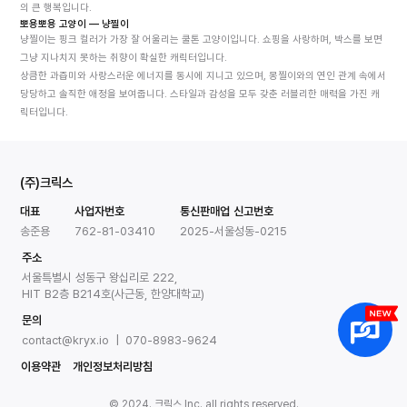
의 큰 행복입니다.
뽀용뽀용 고양이 — 냥찔이
냥찔이는 핑크 컬러가 가장 잘 어울리는 쿨톤 고양이입니다. 쇼핑을 사랑하며, 박스를 보면 
그냥 지나치지 못하는 취향이 확실한 캐릭터입니다.
상큼한 과즙미와 사랑스러운 에너지를 동시에 지니고 있으며, 몽찔이와의 연인 관계 속에서 
당당하고 솔직한 애정을 보여줍니다. 스타일과 감성을 모두 갖춘 러블리한 매력을 가진 캐
릭터입니다.
(주)크릭스
대표
사업자번호
통신판매업 신고번호
송준용
762-81-03410
2025-서울성동-0215
주소
서울특별시 성동구 왕십리로 222,
HIT B2층 B214호(사근동, 한양대학교)
문의
contact@kryx.io | 070-8983-9624
이용약관
개인정보처리방침
© 2024. 크릭스 Inc. all rights reserved.