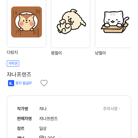
다랑지
몽찔이
냥찔이
저작권
쟈나프렌즈
증지 발급IP
작가명
쟈나
주의사항
판매자명
쟈나프렌즈
장르
일상