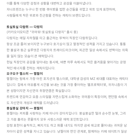
이를 통해 다양한 감정과 상황을 대변하고 공감을 이끌어냅니다.
쟈나프렌즈는 누구나 한 번쯤 겪어봤을 법한 순간들을 귀엽고 위트 있게 표현하며,
사람들에게 작은 위로와 친근함을 전하는 캐릭터 브랜드입니다.
토실토실 다람쥐 — 다랑지
(카카오이모티콘 "귀여워! 토실토실 다랑지" 출시 중)
다랑지는 매일 지하철을 타고 출근하는 뚜벅이 직장인 다람쥐입니다.
항상 조금 졸려 보이지만 누구보다 호기심이 많고 열정적인 성격을 가지고 있습니다. 통통
한 볼살과 둥근 실루엣은 다랑지의 트레이드마크이며, 피곤한 일상 속에서도 반짝이는 의욕
을 잃지 않는 모습이 큰 매력입니다.
현실 직장인의 공감을 담아내는 동시에, 바쁜 하루 속에서도 작은 즐거움을 찾아가는 긍정
적인 에너지를 전하는 캐릭터입니다.
오구오구 햄스터 — 햄찔이
햄찔이는 팀에서 가장 어린 포지션의 햄스터로, 대학생 감성의 MZ 세대를 대표하는 캐릭터
입니다. 집에서 여유롭게 시간을 보내는 것을 가장 좋아하는 ‘홈프로텍터’로, 귀차니즘이 기
본 성향이지만 자신만의 취향만큼은 확실합니다.
트렌드에 민감하고 요즘 스타일을 자연스럽게 소화하는 귀여움이 특징이며, 편안함 속에서
도 자신만의 개성과 매력을 드러냅니다.
몽실몽실 강아지 — 몽찔이
몽찔이는 커피를 사랑하는 카페 마니아 강아지입니다. 몽실몽실한 털과 순수한 눈빛, 그리
고 가끔 흘리는 콧물까지 모두 사랑스러운 매력 포인트입니다.
감정 표현이 솔직하고, 삐지기도 하고 화를 내기도 하지만 금세 애교로 풀어내는 귀여운 남
자아이 같은 성격을 지니고 있습니다. 냥찔이와 연인 관계로, 함께하는 카페 데이트가 일상