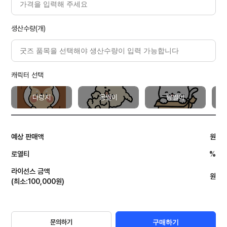
생산수량(개)
캐릭터 선택
다랑지
몽찔이
냥찔이
예상 판매액
원
로열티
%
라이선스 금액
원
(
최소
:
100,000
원
)
문의하기
구매하기