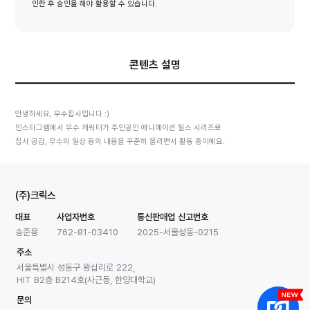
인한 후 승인을 해야 활용할 수 있습니다.
콘텐츠 설명
안녕하세요, 무수집사입니다 :)
인스타그램에서 무수 캐릭터가 주인공인 애니메이션 릴스 시리즈로
집사 공감, 무수의 일상 등의 내용을 꾸준히 올리면서 활동 중이예요.
(주)크릭스
대표
사업자번호
통신판매업 신고번호
송준용
762-81-03410
2025-서울성동-0215
주소
서울특별시 성동구 왕십리로 222,
HIT B2층 B214호(사근동, 한양대학교)
문의