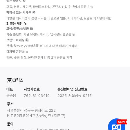
높은 활용도
 🔄
교육, 커뮤니케이션, 라이프스타일, 콘텐츠 산업 전반에서 활용 가능
확장성 있는 세계관
 🌍
다양한 캐릭터성과 성장 서사를 바탕으로 웹툰, 애니메이션, 브랜드 마케팅에 적합
3. 활용 제안 🔧
교육/출판/플랫폼
 🏫
학습 콘텐츠, 학원 브랜드 캐릭터, 입시정보 플랫폼 등
브랜드 마케팅
 🛍️
간식/음료/문구/생활용품 등 Z세대 대상 캠페인 캐릭터
디지털 콘텐츠
 📱
웹툰, 숏폼 영상, 온라인 캠페인 등 2차 콘텐츠 제작
(주)크릭스
대표
사업자번호
통신판매업 신고번호
송준용
762-81-03410
2025-서울성동-0215
주소
서울특별시 성동구 왕십리로 222,
HIT B2층 B214호(사근동, 한양대학교)
문의