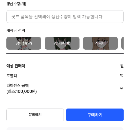
생산수량(개)
캐릭터 선택
강이현(남)
강이현(여)
신서아
예상 판매액
원
로열티
%
라이선스 금액
원
(
최소
:
100,000
원
)
문의하기
구매하기