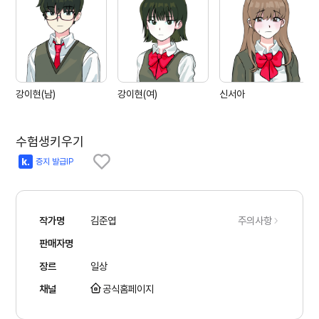
강이현(남)
강이현(여)
신서아
수험생키우기
증지 발급IP
작가명
김준엽
주의사항
판매자명
장르
일상
채널
공식홈페이지