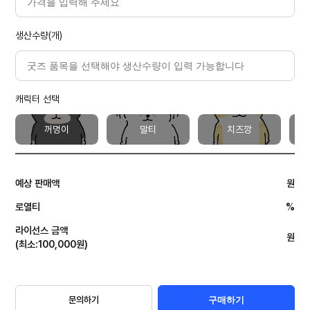
생산수량(개)
캐릭터 선택
꺼멍이
말티
치즈깡
예상 판매액
원
로열티
%
라이선스 금액
원
(
최소
:
100,000
원
)
문의하기
구매하기