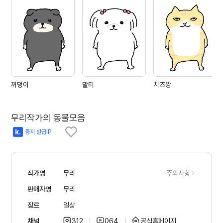
꺼멍이
말티
치즈깡
무리작가의 동물모음
증지 발급IP
작가명
무리
주의사항
판매자명
무리
장르
일상
채널
312
064
공식홈페이지